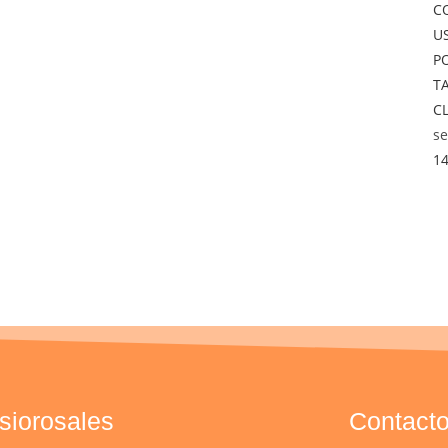
C
U
P
T
C
se
14
isiorosales
Contact