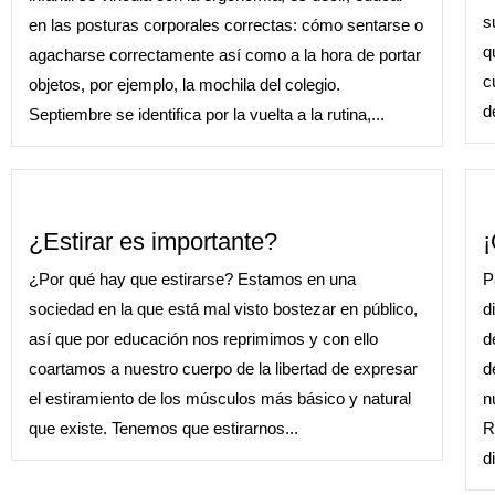
s
en las posturas corporales correctas: cómo sentarse o
q
agacharse correctamente así como a la hora de portar
c
objetos, por ejemplo, la mochila del colegio.
d
Septiembre se identifica por la vuelta a la rutina,...
¿Estirar es importante?
¡
¿Por qué hay que estirarse? Estamos en una
P
sociedad en la que está mal visto bostezar en público,
d
así que por educación nos reprimimos y con ello
d
coartamos a nuestro cuerpo de la libertad de expresar
d
el estiramiento de los músculos más básico y natural
n
que existe. Tenemos que estirarnos...
R
d