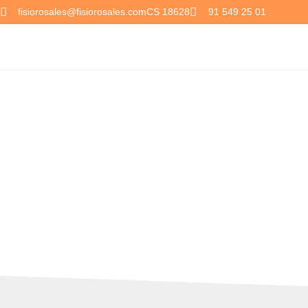
fisiorosales@fisiorosales.com
CS 18628
91 549 25 01
Noticias FISIO ROSAL
Consulta aquí todas nuestras novedade