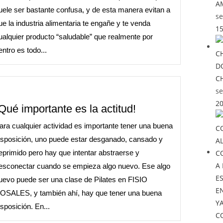
A
uele ser bastante confusa, y de esta manera evitan a
se
ue la industria alimentaria te engañe y te venda
15
ualquier producto “saludable” que realmente por
entro es todo...
D
C
se
20
Qué importante es la actitud!
ara cualquier actividad es importante tener una buena
isposición, uno puede estar desganado, cansado y
eprimido pero hay que intentar abstraerse y
esconectar cuando se empieza algo nuevo. Ese algo
uevo puede ser una clase de Pilates en FISIO
OSALES, y también ahí, hay que tener una buena
YA
isposición. En...
C