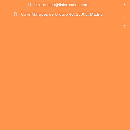
fisiorosales@fisiorosales.com
Calle Marqués de Urquijo 40, 28008, Madrid