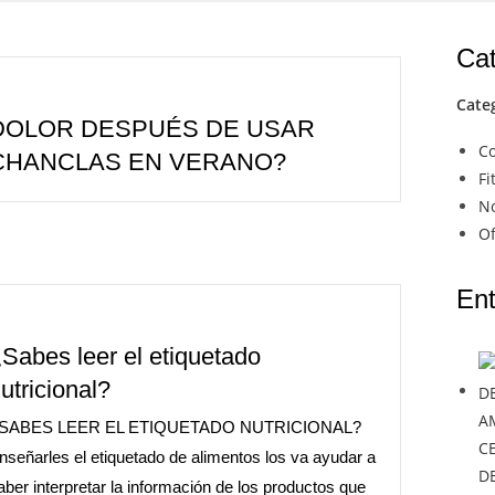
Cat
Cate
DOLOR DESPUÉS DE USAR
Co
CHANCLAS EN VERANO?
Fi
No
Of
Ent
Sabes leer el etiquetado
utricional?
SABES LEER EL ETIQUETADO NUTRICIONAL?
C
nseñarles el etiquetado de alimentos los va ayudar a
D
aber interpretar la información de los productos que