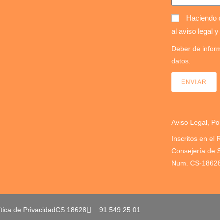
Haciendo c
al aviso legal y
Deber de inform
datos.
ENVIAR
Aviso Legal, Po
Inscritos en el 
Consejería de 
Num. CS-1862
ítica de Privacidad
CS 18628
91 549 25 01