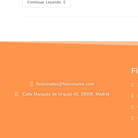
Continuar Leyendo
F
fisiorosales@fisiorosales.com
Calle Marqués de Urquijo 40, 28008, Madrid