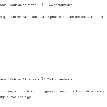
tness
/
Noticias
/
Ofertas
1.766 comentarios
 que está mal visto bostezar en público, así que por educación nos
tness
/
Noticias
/
Ofertas
1.259 comentarios
isposición, uno puede estar desganado, cansado y deprimido pero hay
 algo nuevo. Ese algo…