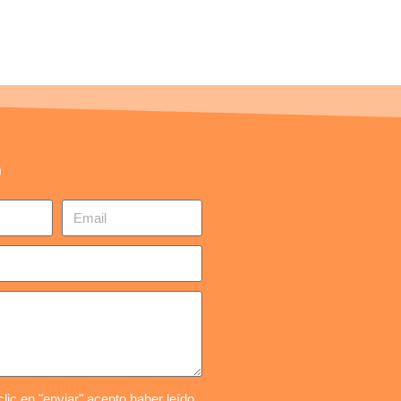
o
lic en "enviar" acepto haber leído