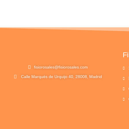
F
fisiorosales@fisiorosales.com
Calle Marqués de Urquijo 40, 28008, Madrid