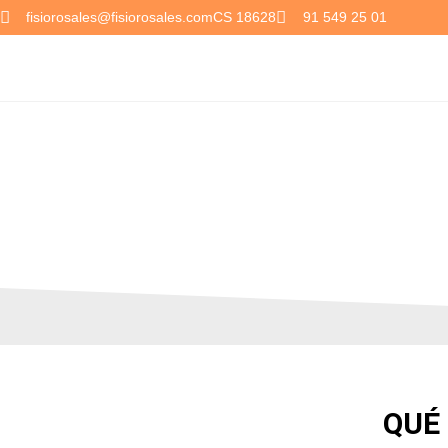
fisiorosales@fisiorosales.com
CS 18628
91 549 25 01
SE
QUÉ