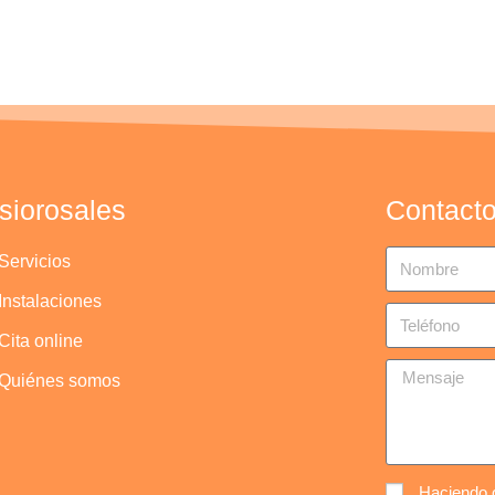
isiorosales
Contact
Servicios
Instalaciones
Cita online
Quiénes somos
Haciendo c