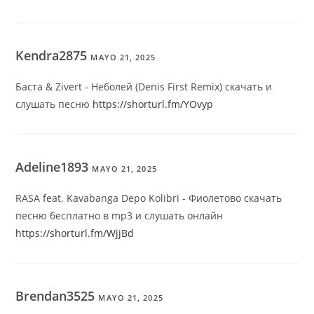
Kendra2875
MAYO 21, 2025
Баста & Zivert - Неболей (Denis First Remix) скачать и
слушать песню
https://shorturl.fm/YOvyp
Adeline1893
MAYO 21, 2025
RASA feat. Kavabanga Depo Kolibri - Фиолетово скачать
песню бесплатно в mp3 и слушать онлайн
https://shorturl.fm/WjjBd
Brendan3525
MAYO 21, 2025