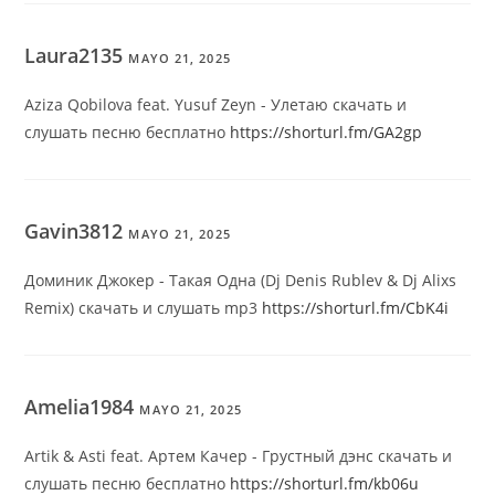
Laura2135
MAYO 21, 2025
Aziza Qobilova feat. Yusuf Zeyn - Улетаю скачать и
слушать песню бесплатно
https://shorturl.fm/GA2gp
Gavin3812
MAYO 21, 2025
Доминик Джокер - Такая Одна (Dj Denis Rublev & Dj Alixs
Remix) скачать и слушать mp3
https://shorturl.fm/CbK4i
Amelia1984
MAYO 21, 2025
Artik & Asti feat. Артем Качер - Грустный дэнс скачать и
слушать песню бесплатно
https://shorturl.fm/kb06u