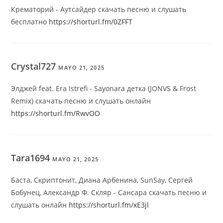
Крематорий - Аутсайдер скачать песню и слушать
бесплатно
https://shorturl.fm/0ZFFT
Crystal727
MAYO 21, 2025
Элджей feat. Era Istrefi - Sayonara детка (JONVS & Frost
Remix) скачать песню и слушать онлайн
https://shorturl.fm/RwvOO
Tara1694
MAYO 21, 2025
Баста, Скриптонит, Диана Арбенина, SunSay, Сергей
Бобунец, Александр Ф. Скляр - Сансара скачать песню и
слушать онлайн
https://shorturl.fm/xE3jl