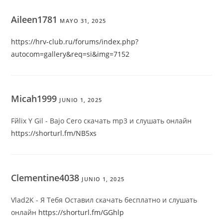
Aileen1781
MAYO 31, 2025
https://hrv-club.ru/forums/index.php?
autocom=gallery&req=si&img=7152
Micah1999
JUNIO 1, 2025
Fйlix Y Gil - Bajo Cero скачать mp3 и слушать онлайн
https://shorturl.fm/NB5xs
Clementine4038
JUNIO 1, 2025
Vlad2K - Я Тебя Оставил скачать бесплатно и слушать
онлайн
https://shorturl.fm/GGhlp