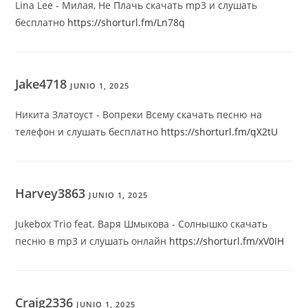
Lina Lee - Милая, Не Плачь скачать mp3 и слушать
бесплатно
https://shorturl.fm/Ln78q
Jake4718
JUNIO 1, 2025
Никита Златоуст - Вопреки Всему скачать песню на
телефон и слушать бесплатно
https://shorturl.fm/qX2tU
Harvey3863
JUNIO 1, 2025
Jukebox Trio feat. Варя Шмыкова - Солнышко скачать
песню в mp3 и слушать онлайн
https://shorturl.fm/xV0IH
Craig2336
JUNIO 1, 2025