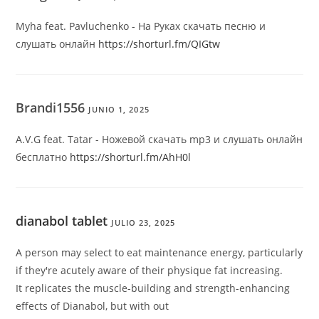
Myha feat. Pavluchenko - На Руках скачать песню и
слушать онлайн
https://shorturl.fm/QIGtw
Brandi1556
JUNIO 1, 2025
A.V.G feat. Tatar - Ножевой скачать mp3 и слушать онлайн
бесплатно
https://shorturl.fm/AhH0l
dianabol tablet
JULIO 23, 2025
A person may select to eat maintenance energy, particularly
if they're acutely aware of their physique fat increasing.
It replicates the muscle-building and strength-enhancing
effects of Dianabol, but with out