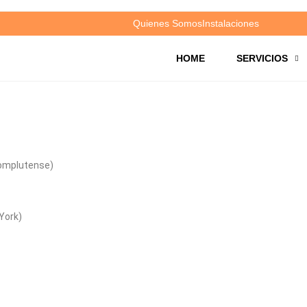
Quienes Somos
Instalaciones
HOME
SERVICIOS
Complutense)
 York)