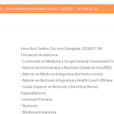
fisiorosales@fisiorosales.com
CS 18628
91 549 25 01
Irene Ruiz Sedino. Doctora Colegiada. 2828831168
Formación Académica:
• Licenciada en Medicina y Cirugía General (Universidad 
• Máster en Dietoterapia y Nutrición Celular Activa (IFAF)
• Máster en Medicina Integrativa (Instituto Linneo)
• Máster en Nutrición Integrativa y Health Coach (IIN New
• Grado Superior en Nutrición y Dietética (Ilerna)
Especialista en:
• Atención Primaria
• Nutrición
• Medicina Integrativa